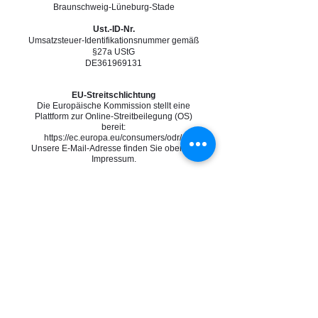
Braunschweig-Lüneburg-Stade
U
st.-ID-Nr
.
Umsatzsteuer-Identifikationsnummer gemäß
§27a UStG
DE361969131
EU-Streitschlichtung
Die Europäische Kommission stellt eine
Plattform zur Online-Streitbeilegung (OS)
bereit:
https://ec.europa.eu/consumers/odr/.
Unsere E-Mail-Adresse finden Sie oben im
Impressum.
Verbraucherstreitbeilegung/Universalschli
chtungsstelle
Wir sind nicht bereit oder verpflichtet, an
Streitbeilegungsverfahren
vor einer
Verbraucherschlichtungsstelle teilzunehmen.
Inhaltlich Verantwortliche gem. §55 II RStV:
Kevin Gammelien
Impressum
/
AGB
info@gundg-home-services.de