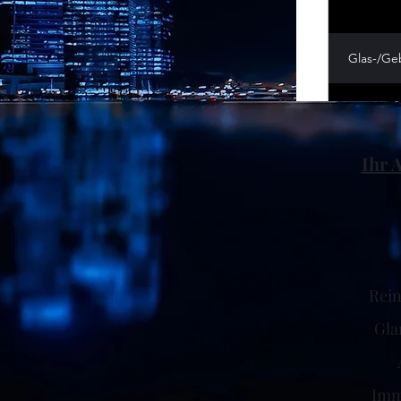
Glas-/Ge
Ihr 
Rein
Gla
Imm