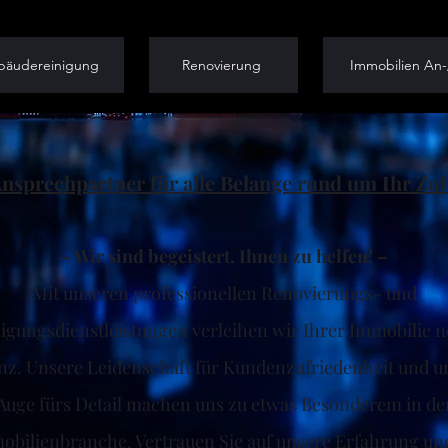
bäudereinigung
Renovierung
Immobilien An-
Ansprechpartner für alle Belange rund um Ihr Zu
– Wir sind begeistert, Ihnen zu helfen! –
Mit unseren professionellen Renovierungs- und
igungsdienstleistungen verleihen wir Ihrer Immobilie 
nz. Unsere Leidenschaft für Kundenzufriedenheit und u
Auge fürs Detail machen uns zu etwas Besonderem in de
obilienbranche. Vertrauen Sie auf unsere Erfahrung und